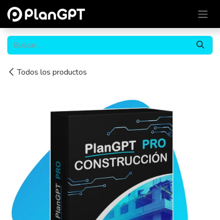
Ir al contenido
Todos los productos