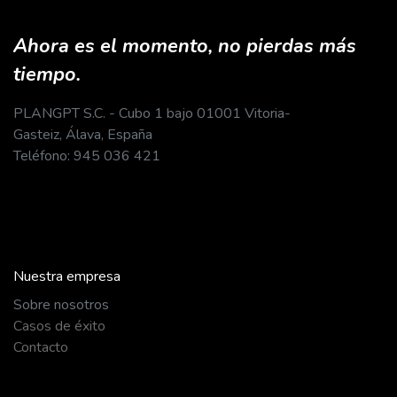
herramienta
Introducción y creación de un GPT
Ahora es el momento, no pierdas más
Ejemplos de GPTs interesantes y útiles
tiempo.
¿Qué es y cómo te puede ayudar en tu negocio
PlanGPT?
PLANGPT S.C. - Cubo 1 bajo 01001 Vitoria-
Ejemplos prácticos
Gasteiz, Álava, España
Teléfono: 945 036 421
Nuestra empresa
​Sobre nosotros
Casos de éxito
Contacto